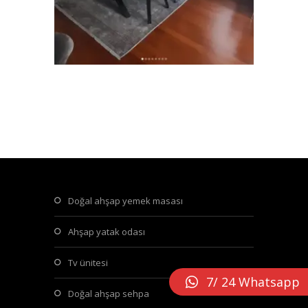
doğal ahşap yemek masası
ahşap yatak odası
tv ünitesi
7/ 24 Whatsapp
doğal ahşap sehpa