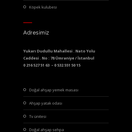
köpek kulubesi
Adresimiz
Yukarı Dudullu Mahallesi . Nato Yolu
Caddesi . No : 78 Ümraniye / İstanbul
0 216 527 51 63 – 0 532 551 50 15
doğal ahşap yemek masası
ahşap yatak odası
tv ünitesi
doğal ahşap sehpa