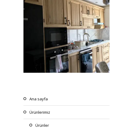
dogal_ahsap_mutfak_dolabi (7)
ana sayfa
ürünlerimiz
dogal_ahsap_mutfak_dolabi (8)
ürünler