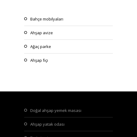
bahçe mobilyaları
ahşap avize
ağaç parke
ahşap fıçı
doğal ahşap yemek masası
ahşap yatak odası