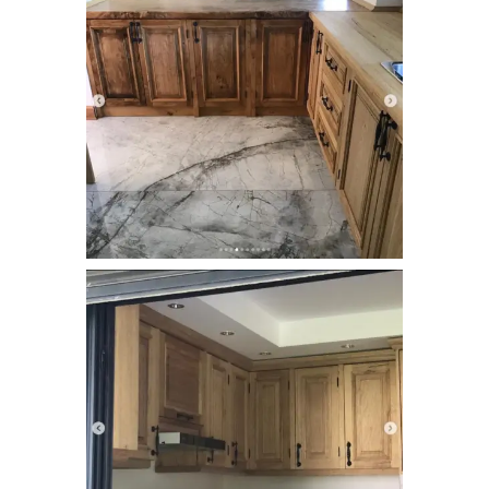
dogal_ahsap_mutfak_dolabi (1)
doğal ağaç mutfak dolabı
dogal_ahsap_mutfak_dolabi (2)