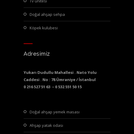
tv ünitesi
doğal ahşap sehpa
köpek kulubesi
Adresimiz
Yukarı Dudullu Mahallesi . Nato Yolu
Caddesi . No : 78 Ümraniye / İstanbul
0 216 527 51 63 – 0 532 551 50 15
doğal ahşap yemek masası
ahşap yatak odası