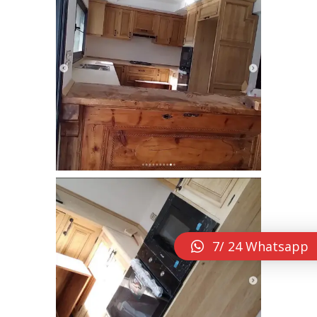
dogal_ahsap_mutfak_dolabi (4)
7/ 24 Whatsapp
dogal_ahsap_mutfak_dolabi (5)