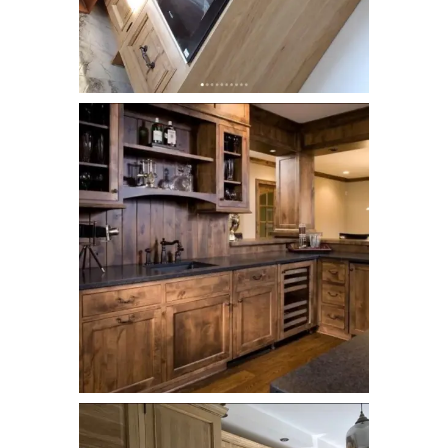
dogal_ahsap_mutfak_dolabi (6)