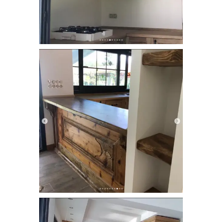
dogal_ahsap_mutfak_dolabi (3)