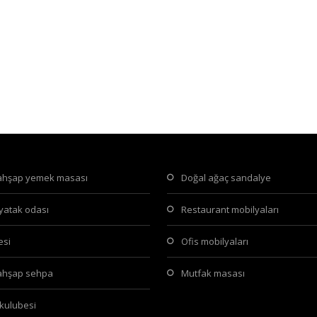
 ahşap yemek masası
doğal ağaç sandalye
 yatak odası
restaurant mobilyaları
tesi
ofis mobilyaları
 ahşap sehpa
mutfak masası
 kulubesi