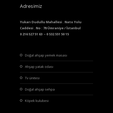
Adresimiz
Yukarı Dudullu Mahallesi . Nato Yolu
Caddesi . No : 78 Ümraniye / İstanbul
0 216 527 51 63 – 0 532 551 50 15
doğal ahşap yemek masası
ahşap yatak odası
tv ünitesi
doğal ahşap sehpa
köpek kulubesi