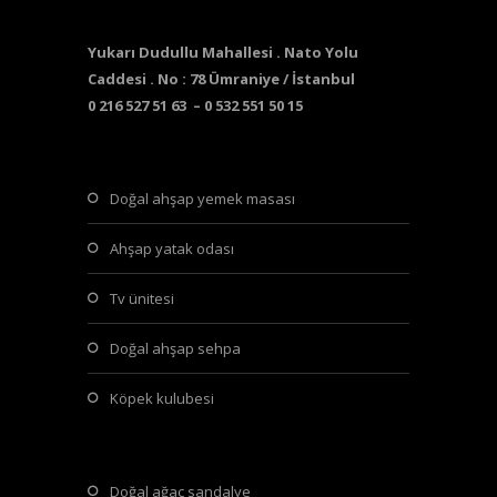
Yukarı Dudullu Mahallesi . Nato Yolu
Caddesi . No : 78 Ümraniye / İstanbul
0 216 527 51 63 – 0 532 551 50 15
doğal ahşap yemek masası
ahşap yatak odası
tv ünitesi
doğal ahşap sehpa
köpek kulubesi
doğal ağaç sandalye