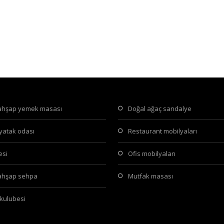
 ahşap yemek masası
doğal ağaç sandalye
 yatak odası
restaurant mobilyaları
tesi
ofis mobilyaları
 ahşap sehpa
mutfak masası
 kulubesi