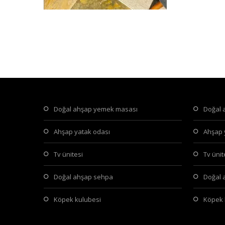
doğal ahşap yemek masası
doğal
ahşap yatak odası
ahşap
tv ünitesi
tv üni
doğal ahşap sehpa
doğal
köpek kulubesi
köpek