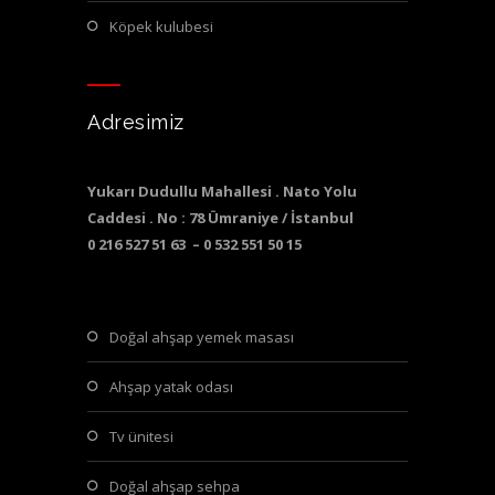
köpek kulubesi
Adresimiz
Yukarı Dudullu Mahallesi . Nato Yolu
Caddesi . No : 78 Ümraniye / İstanbul
0 216 527 51 63 – 0 532 551 50 15
doğal ahşap yemek masası
ahşap yatak odası
tv ünitesi
doğal ahşap sehpa