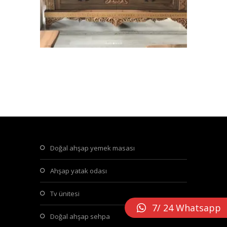
doğal ahşap yemek masası
ahşap yatak odası
tv ünitesi
7/ 24 Whatsapp
doğal ahşap sehpa