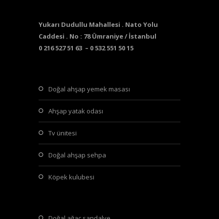
Yukarı Dudullu Mahallesi . Nato Yolu
Caddesi . No : 78 Ümraniye / İstanbul
0 216 527 51 63 – 0 532 551 50 15
doğal ahşap yemek masası
ahşap yatak odası
tv ünitesi
doğal ahşap sehpa
köpek kulubesi
doğal ağaç sandalye