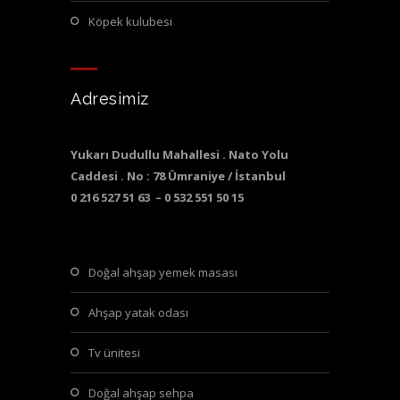
köpek kulubesi
Adresimiz
Yukarı Dudullu Mahallesi . Nato Yolu
Caddesi . No : 78 Ümraniye / İstanbul
0 216 527 51 63 – 0 532 551 50 15
doğal ahşap yemek masası
ahşap yatak odası
tv ünitesi
doğal ahşap sehpa