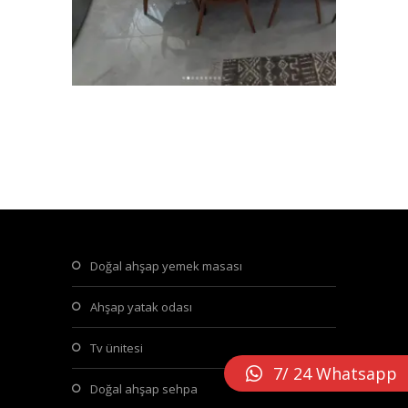
doğal ahşap yemek masası
ahşap yatak odası
tv ünitesi
7/ 24 Whatsapp
doğal ahşap sehpa