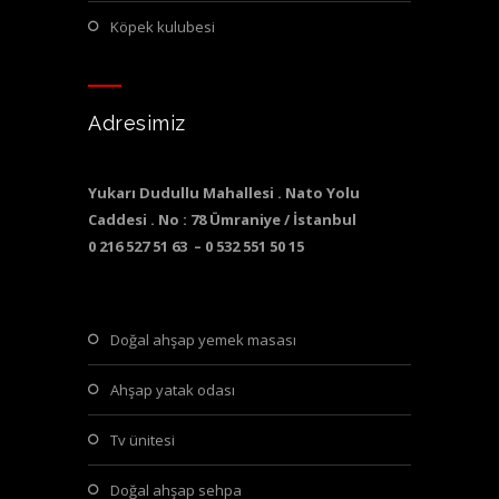
köpek kulubesi
Adresimiz
Yukarı Dudullu Mahallesi . Nato Yolu
Caddesi . No : 78 Ümraniye / İstanbul
0 216 527 51 63 – 0 532 551 50 15
doğal ahşap yemek masası
ahşap yatak odası
tv ünitesi
doğal ahşap sehpa