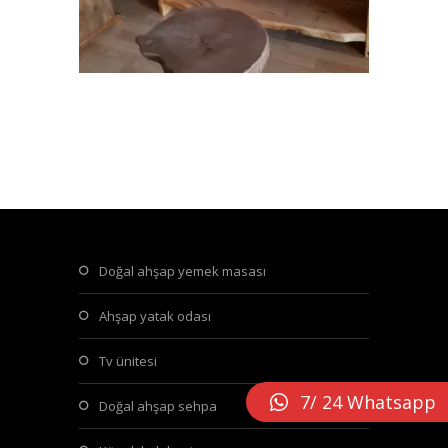
doğal ahşap yemek masası
ahşap yatak odası
tv ünitesi
7/ 24 Whatsapp
doğal ahşap sehpa