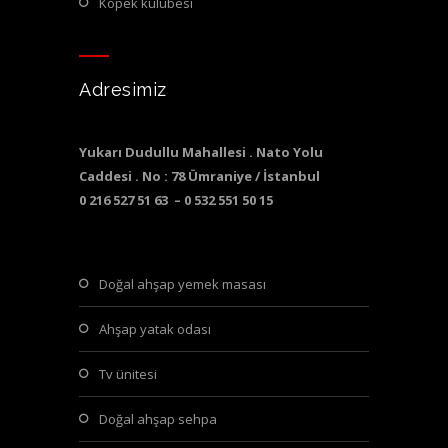
köpek kulubesi
Adresimiz
Yukarı Dudullu Mahallesi . Nato Yolu
Caddesi . No : 78 Ümraniye / İstanbul
0 216 527 51 63 – 0 532 551 50 15
doğal ahşap yemek masası
ahşap yatak odası
tv ünitesi
doğal ahşap sehpa