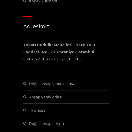
köpek kulubesi
Adresimiz
Yukarı Dudullu Mahallesi . Nato Yolu
Caddesi . No : 78 Ümraniye / İstanbul
0 216 527 51 63 – 0 532 551 50 15
doğal ahşap yemek masası
ahşap yatak odası
tv ünitesi
doğal ahşap sehpa