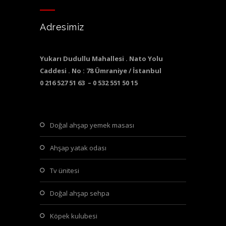
Adresimiz
Yukarı Dudullu Mahallesi . Nato Yolu
Caddesi . No : 78 Ümraniye / İstanbul
0 216 527 51 63 – 0 532 551 50 15
doğal ahşap yemek masası
ahşap yatak odası
tv ünitesi
doğal ahşap sehpa
köpek kulubesi