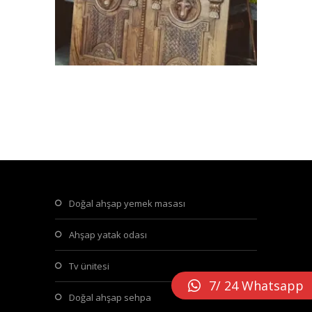
doğal ahşap yemek masası
ahşap yatak odası
tv ünitesi
7/ 24 Whatsapp
doğal ahşap sehpa