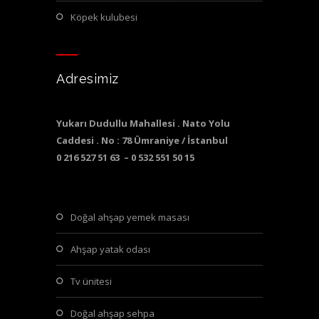
köpek kulubesi
Adresimiz
Yukarı Dudullu Mahallesi . Nato Yolu
Caddesi . No : 78 Ümraniye / İstanbul
0 216 527 51 63 – 0 532 551 50 15
doğal ahşap yemek masası
ahşap yatak odası
tv ünitesi
doğal ahşap sehpa