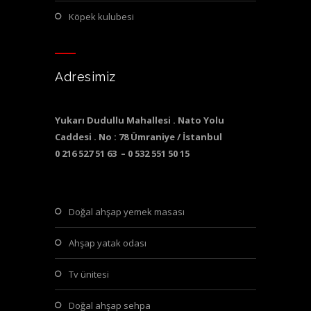
köpek kulubesi
Adresimiz
Yukarı Dudullu Mahallesi . Nato Yolu
Caddesi . No : 78 Ümraniye / İstanbul
0 216 527 51 63 – 0 532 551 50 15
doğal ahşap yemek masası
ahşap yatak odası
tv ünitesi
doğal ahşap sehpa