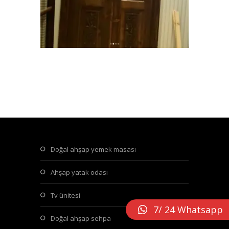
doğal ahşap yemek masası
ahşap yatak odası
tv ünitesi
7/ 24 Whatsapp
doğal ahşap sehpa