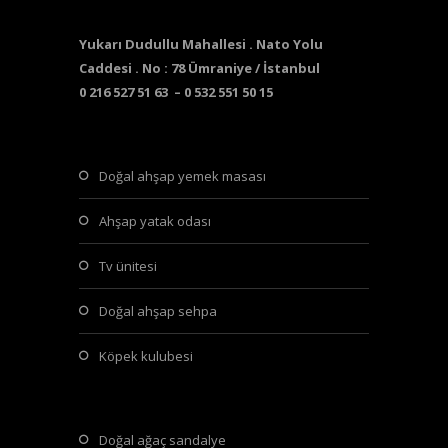
Yukarı Dudullu Mahallesi . Nato Yolu
Caddesi . No : 78 Ümraniye / İstanbul
0 216 527 51 63 – 0 532 551 50 15
doğal ahşap yemek masası
ahşap yatak odası
tv ünitesi
doğal ahşap sehpa
köpek kulubesi
doğal ağaç sandalye