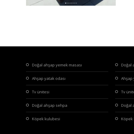
doğal ahşap yemek masası
doğal
ahşap yatak odası
ahşap
tv ünitesi
tv üni
doğal ahşap sehpa
doğal
köpek kulubesi
köpek