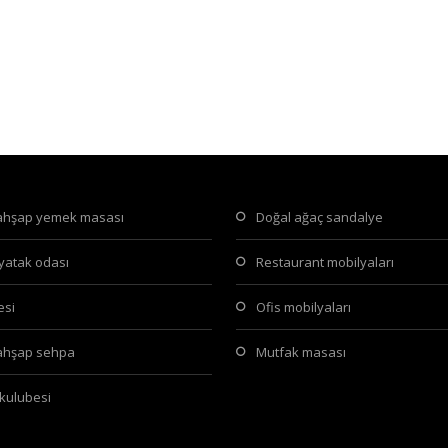
 ahşap yemek masası
doğal ağaç sandalye
 yatak odası
restaurant mobilyaları
tesi
ofis mobilyaları
 ahşap sehpa
mutfak masası
 kulubesi