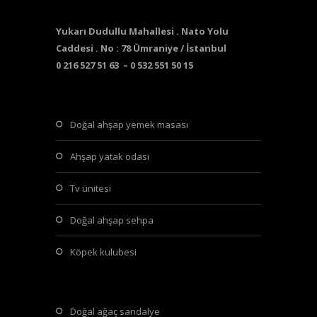
Yukarı Dudullu Mahallesi . Nato Yolu
Caddesi . No : 78 Ümraniye / İstanbul
0 216 527 51 63 – 0 532 551 50 15
doğal ahşap yemek masası
ahşap yatak odası
tv ünitesi
doğal ahşap sehpa
köpek kulubesi
doğal ağaç sandalye