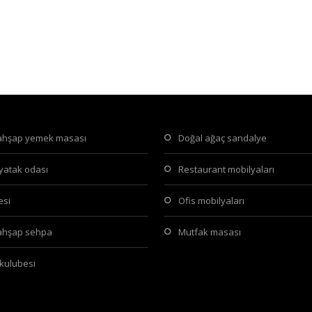
 ahşap yemek masası
doğal ağaç sandalye
 yatak odası
restaurant mobilyaları
tesi
ofis mobilyaları
 ahşap sehpa
mutfak masası
 kulubesi