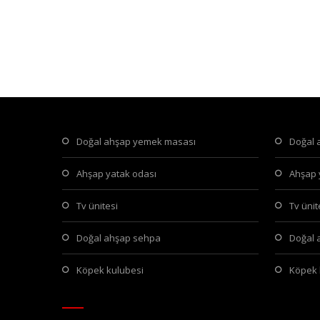
doğal ahşap yemek masası
doğal
ahşap yatak odası
ahşap
tv ünitesi
tv üni
doğal ahşap sehpa
doğal
köpek kulubesi
köpek