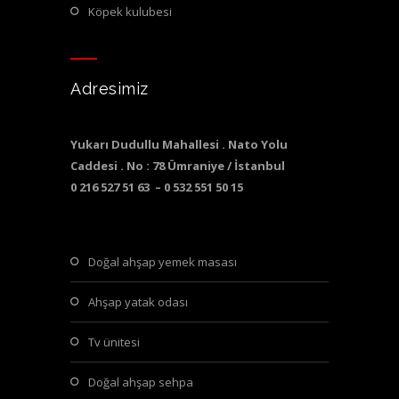
köpek kulubesi
Adresimiz
Yukarı Dudullu Mahallesi . Nato Yolu
Caddesi . No : 78 Ümraniye / İstanbul
0 216 527 51 63 – 0 532 551 50 15
doğal ahşap yemek masası
ahşap yatak odası
tv ünitesi
doğal ahşap sehpa