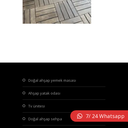
doğal ahşap yemek masası
ahşap yatak odası
tv ünitesi
7/ 24 Whatsapp
doğal ahşap sehpa