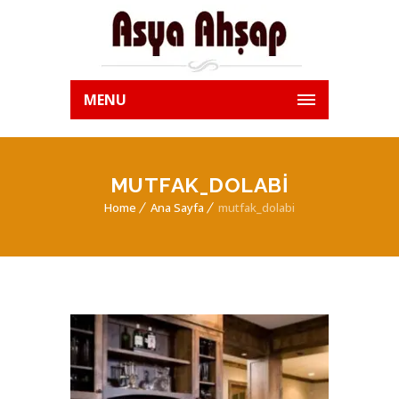
MENU
MUTFAK_DOLABI
Home
Ana Sayfa
mutfak_dolabi