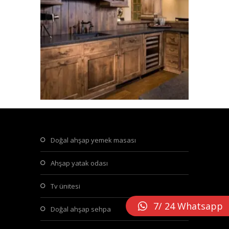
doğal ahşap yemek masası
ahşap yatak odası
tv ünitesi
7/ 24 Whatsapp
doğal ahşap sehpa