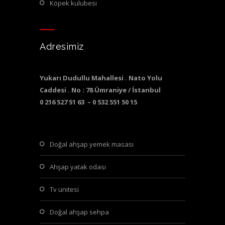
köpek kulubesi
Adresimiz
Yukarı Dudullu Mahallesi . Nato Yolu
Caddesi . No : 78 Ümraniye / İstanbul
0 216 527 51 63 – 0 532 551 50 15
doğal ahşap yemek masası
ahşap yatak odası
tv ünitesi
doğal ahşap sehpa