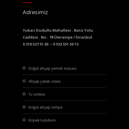
Adresimiz
Yukarı Dudullu Mahallesi . Nato Yolu
Caddesi . No : 78 Ümraniye / İstanbul
0 216 527 51 63 – 0 532 551 50 15
doğal ahşap yemek masası
ahşap yatak odası
tv ünitesi
doğal ahşap sehpa
köpek kulubesi