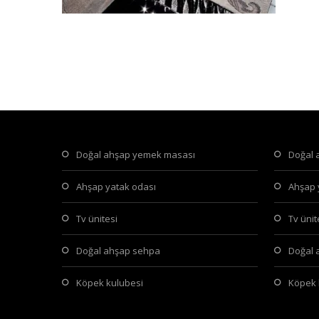
doğal ahşap yemek masası
doğal
ahşap yatak odası
ahşap
tv ünitesi
tv üni
doğal ahşap sehpa
doğal
köpek kulubesi
köpek