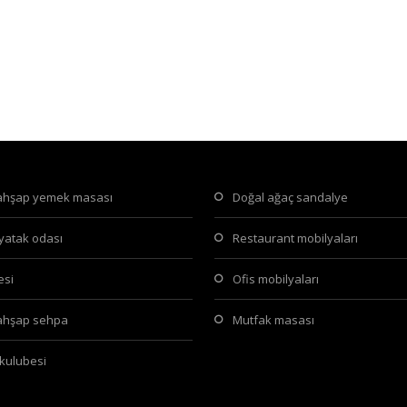
 ahşap yemek masası
doğal ağaç sandalye
 yatak odası
restaurant mobilyaları
tesi
ofis mobilyaları
 ahşap sehpa
mutfak masası
 kulubesi