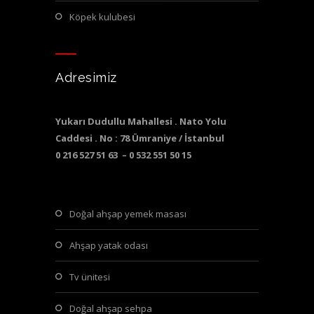
köpek kulubesi
Adresimiz
Yukarı Dudullu Mahallesi . Nato Yolu
Caddesi . No : 78 Ümraniye / İstanbul
0 216 527 51 63 – 0 532 551 50 15
doğal ahşap yemek masası
ahşap yatak odası
tv ünitesi
doğal ahşap sehpa